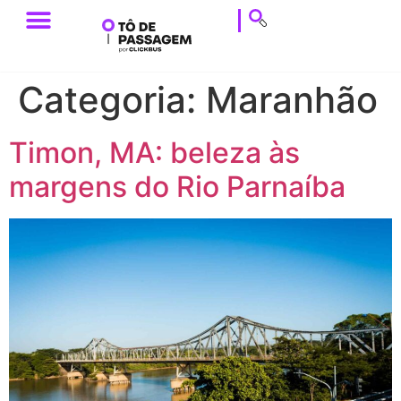
ESTILO DE VIAGEM
HISTÓRIAS DE VIAGEM
DICAS DE VIAGEM
CALENDÁRIO & EVENTOS
Categoria:
Maranhão
Timon, MA: beleza às
margens do Rio Parnaíba